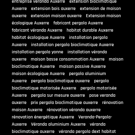
entreprise véranda Auxerre
extension bioclimatique
Auxerre
extension bois auxerre
extension de maison
auxerre
extension maison auxerre
Extension maison
écologique Auxerre
fabricant pergola Auxerre
fabricant véranda Auxerre
habitat durable Auxerre
habitat écologique Auxerre
installation pergola
Auxerre
installation pergola bioclimatique Auxerre
installation pergola yonne
installation véranda
auxerre
maison basse consommation Auxerre
maison
bioclimatique Auxerre
maison passive Auxerre
maison écologique Auxerre
pergola aluminium
Auxerre
pergola bioclimatique auxerre
pergola
bioclimatique motorisée Auxerre
pergola motorisée
Auxerre
pergola sur mesure auxerre
pose veranda
auxerre
prix pergola bioclimatique auxerre
rénovation
maison Auxerre
rénovation véranda auxerre
rénovation énergétique Auxerre
Veranda-Pergola-
Auxerre
Véranda aluminium Auxerre
véranda
bioclimatique auxerre
véranda pergola dext habitat