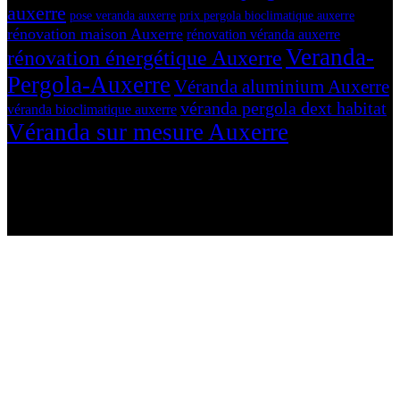
auxerre
pose veranda auxerre
prix pergola bioclimatique auxerre
rénovation maison Auxerre
rénovation véranda auxerre
Veranda-
rénovation énergétique Auxerre
Pergola-Auxerre
Véranda aluminium Auxerre
véranda pergola dext habitat
véranda bioclimatique auxerre
Véranda sur mesure Auxerre
N'hésitez-pas à nous contacter et à nous demander un devis
personnalisé.
Nous vous accueillons du: