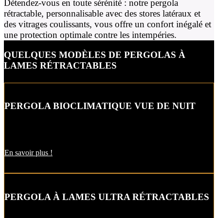
Détendez-vous en toute sérénité : notre pergola
rétractable, personnalisable avec des stores latéraux et
des vitrages coulissants, vous offre un confort inégalé et
une protection optimale contre les intempéries.
QUELQUES MODÈLES DE PERGOLAS À
LAMES RÉTRACTABLES
PERGOLA BIOCLIMATIQUE VUE DE NUIT
Profitez de la pergola bioclimatique jusque tard dans la nuit, grâce
aux options proposées comme l’éclairage LED et le chauffage.
En savoir plus !
PERGOLA À LAMES ULTRA RÉTRACTABLES