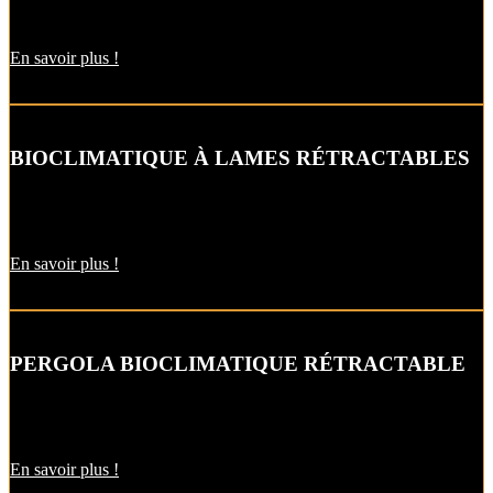
Avec ses lames rétractables à 87%, ce modèle de pergola
bioclimatique vous permet de préserver la luminosité intérieure.
En savoir plus !
BIOCLIMATIQUE À LAMES RÉTRACTABLES
Cette pergola bioclimatique à lames orientables et rétractables peut
être agrémentée de stores latéraux et de parois vitrées coulissantes.
En savoir plus !
PERGOLA BIOCLIMATIQUE RÉTRACTABLE
La forme des lames orientables permet une ouverture quasi-
complète du toit pour un rayonnement solaire maximal !
En savoir plus !