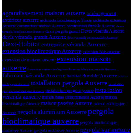
Tags
agrandissement maison auxerre
aménagement
extérieur auxerre
architecte bioclimatique Yonne
architecte extension
Auxerre
constructeur maison Auxerre
construction durable Auxerre
devis
Devis véranda Auxerre
devis pergola gratuit
pergola bioclimatique Auxerre
devis véranda gratuit Auxerre
devis véranda personnalisée Auxerre
Dext-Habitat
entreprise véranda Auxerre
extension bioclimatique Auxerre
extension bois auxerre
extension maison
extension de maison auxerre
auxerre
Extension maison écologique Auxerre
fabricant pergola Auxerre
fabricant véranda Auxerre
habitat durable Auxerre
habitat
installation pergola Auxerre
écologique Auxerre
installation
installation
installation pergola yonne
pergola bioclimatique Auxerre
véranda auxerre
maison basse consommation Auxerre
maison
maison passive Auxerre
bioclimatique Auxerre
maison écologique
pergola
pergola aluminium Auxerre
Auxerre
bioclimatique auxerre
pergola bioclimatique
pergola sur mesure
motorisée Auxerre
pergola motorisée Auxerre