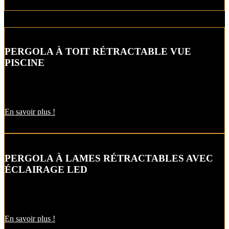
PERGOLA À TOIT RÉTRACTABLE VUE
PISCINE
Cette pergola à lames rétractables à installer aux abords de
votre piscine valorise parfaitement l’esthétique de votre extérieur.
En savoir plus !
PERGOLA À LAMES RÉTRACTABLES AVEC
ÉCLAIRAGE LED
Bénéficiez d’un système d’éclairage intégré pour prolonger vos
soirées entre amis dans votre jardin ou sur votre terrasse.
En savoir plus !