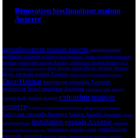
Rénovation bioclimatique maison
Auxerre
25 août 2025
Tags
agrandissement maison auxerre
aménagement
extérieur auxerre
architecte bioclimatique Yonne
architecte extension
Auxerre
constructeur maison Auxerre
construction durable Auxerre
devis
Devis véranda Auxerre
devis pergola gratuit
pergola bioclimatique Auxerre
devis véranda gratuit Auxerre
devis véranda personnalisée Auxerre
Dext-Habitat
entreprise véranda Auxerre
extension bioclimatique Auxerre
extension bois auxerre
extension maison
extension de maison auxerre
auxerre
Extension maison écologique Auxerre
fabricant pergola Auxerre
fabricant véranda Auxerre
habitat durable Auxerre
habitat
installation pergola Auxerre
écologique Auxerre
installation
installation
installation pergola yonne
pergola bioclimatique Auxerre
véranda auxerre
maison basse consommation Auxerre
maison