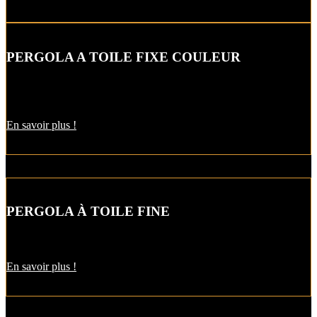
PERGOLA A TOILE FIXE COULEUR
Nous vous proposons dans les pergolas une gamme infinie de
couleurs…
En savoir plus !
PERGOLA À TOILE FINE
Rendez hommage à la belle architecture…
En savoir plus !