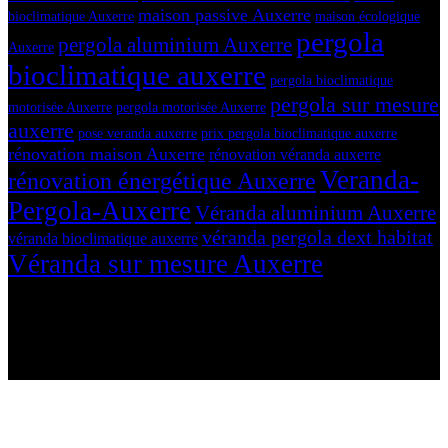
maison passive Auxerre
bioclimatique Auxerre
maison écologique
pergola
pergola aluminium Auxerre
Auxerre
bioclimatique auxerre
pergola bioclimatique
pergola sur mesure
motorisée Auxerre
pergola motorisée Auxerre
auxerre
pose veranda auxerre
prix pergola bioclimatique auxerre
rénovation maison Auxerre
rénovation véranda auxerre
Veranda-
rénovation énergétique Auxerre
Pergola-Auxerre
Véranda aluminium Auxerre
véranda pergola dext habitat
véranda bioclimatique auxerre
Véranda sur mesure Auxerre