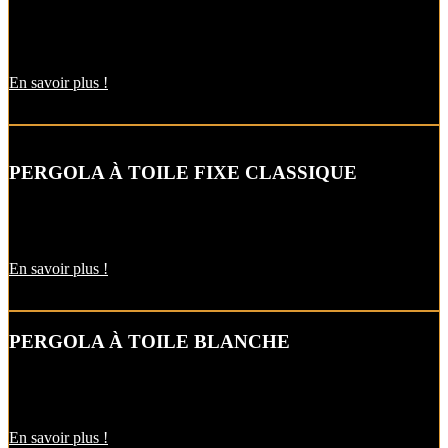
Cette pergola à toile fixe permet tout au long de la journée une
gestion optimale du soleil…
En savoir plus !
PERGOLA À TOILE FIXE CLASSIQUE
Cette pergola à toile fixe aux lignes intemporelles s’adapte à tous les
styles d’architecture.
En savoir plus !
PERGOLA À TOILE BLANCHE
Toute en finesse et discrétion, cette pergola s’adapte parfaitement au
style de votre habitat.
En savoir plus !