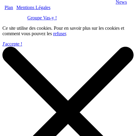
2020 Véranda-Pergola-Auxerre.fr - Tous Droits Réservés |
News
|
Plan
|
Mentions Légales
Réalisation :
Groupe Vas-y !
Ce site utilise des cookies. Pour en savoir plus sur les cookies et
comment vous pouvez les
refuser
.
J'accepte !