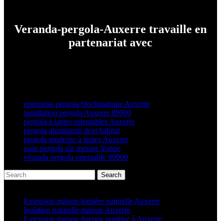
bien-être à vivre toute l’année.
Veranda-pergola-Auxerre travaille en
partenariat avec
entreprise pergola bioclimatique Auxerre
installation pergola Auxerre 89000
pergola à lames orientables Auxerre
pergola aluminium dext habitat
pergola moderne à lames Auxerre
pose pergola sur mesure Yonne
véranda pergola orientable 89000
Search
Articles récents
Extension maison lumière naturelle Auxerre
Isolation naturelle maison Auxerre
Extension maison énergie positive à Auxerre