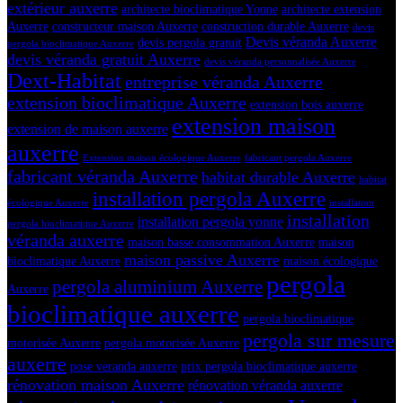
extérieur auxerre
architecte bioclimatique Yonne
architecte extension
Auxerre
constructeur maison Auxerre
construction durable Auxerre
devis
Devis véranda Auxerre
devis pergola gratuit
pergola bioclimatique Auxerre
devis véranda gratuit Auxerre
devis véranda personnalisée Auxerre
Dext-Habitat
entreprise véranda Auxerre
extension bioclimatique Auxerre
extension bois auxerre
extension maison
extension de maison auxerre
auxerre
Extension maison écologique Auxerre
fabricant pergola Auxerre
fabricant véranda Auxerre
habitat durable Auxerre
habitat
installation pergola Auxerre
écologique Auxerre
installation
installation
installation pergola yonne
pergola bioclimatique Auxerre
véranda auxerre
maison basse consommation Auxerre
maison
maison passive Auxerre
bioclimatique Auxerre
maison écologique
pergola
pergola aluminium Auxerre
Auxerre
bioclimatique auxerre
pergola bioclimatique
pergola sur mesure
motorisée Auxerre
pergola motorisée Auxerre
auxerre
pose veranda auxerre
prix pergola bioclimatique auxerre
rénovation maison Auxerre
rénovation véranda auxerre