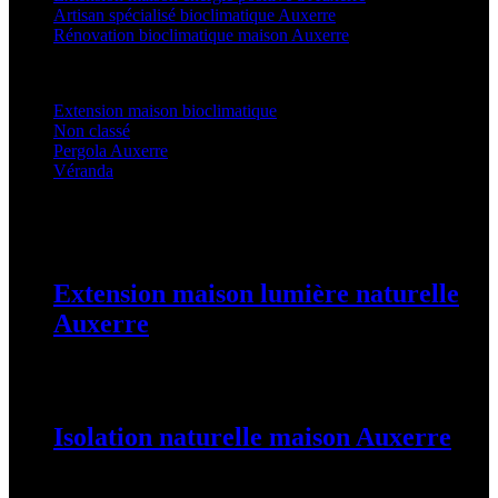
Artisan spécialisé bioclimatique Auxerre
Rénovation bioclimatique maison Auxerre
Categories
Extension maison bioclimatique
(22)
Non classé
(1)
Pergola Auxerre
(24)
Véranda
(24)
Latest Posts
Extension maison lumière naturelle
Auxerre
25 août 2025
Isolation naturelle maison Auxerre
25 août 2025