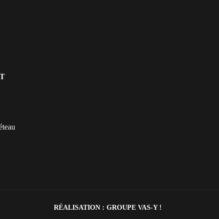
T
éteau
RÉALISATION :
GROUPE VAS-Y !