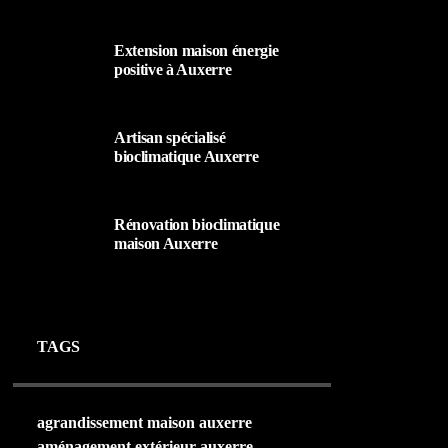
25 AOÛT 2025
Extension maison énergie
positive à Auxerre
25 AOÛT 2025
Artisan spécialisé
bioclimatique Auxerre
25 AOÛT 2025
Rénovation bioclimatique
maison Auxerre
25 AOÛT 2025
TAGS
agrandissement maison auxerre
aménagement extérieur auxerre