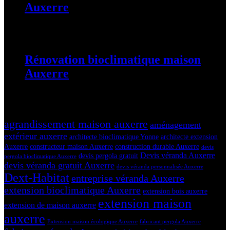
Auxerre
25 août 2025
Rénovation bioclimatique maison
Auxerre
25 août 2025
Tags
agrandissement maison auxerre
aménagement
extérieur auxerre
architecte bioclimatique Yonne
architecte extension
Auxerre
constructeur maison Auxerre
construction durable Auxerre
devis
Devis véranda Auxerre
devis pergola gratuit
pergola bioclimatique Auxerre
devis véranda gratuit Auxerre
devis véranda personnalisée Auxerre
Dext-Habitat
entreprise véranda Auxerre
extension bioclimatique Auxerre
extension bois auxerre
extension maison
extension de maison auxerre
auxerre
Extension maison écologique Auxerre
fabricant pergola Auxerre