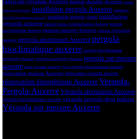
fabricant véranda Auxerre
habitat durable Auxerre
habitat
installation pergola Auxerre
écologique Auxerre
installation
installation
installation pergola yonne
pergola bioclimatique Auxerre
véranda auxerre
maison basse consommation Auxerre
maison
maison passive Auxerre
bioclimatique Auxerre
maison écologique
pergola
pergola aluminium Auxerre
Auxerre
bioclimatique auxerre
pergola bioclimatique
pergola sur mesure
motorisée Auxerre
pergola motorisée Auxerre
auxerre
pose veranda auxerre
prix pergola bioclimatique auxerre
rénovation maison Auxerre
rénovation véranda auxerre
Veranda-
rénovation énergétique Auxerre
Pergola-Auxerre
Véranda aluminium Auxerre
véranda pergola dext habitat
véranda bioclimatique auxerre
Véranda sur mesure Auxerre