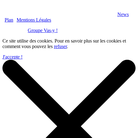
2020 Véranda-Pergola-Auxerre.fr - Tous Droits Réservés |
News
|
Plan
|
Mentions Légales
Réalisation :
Groupe Vas-y !
Ce site utilise des cookies. Pour en savoir plus sur les cookies et
comment vous pouvez les
refuser
.
J'accepte !